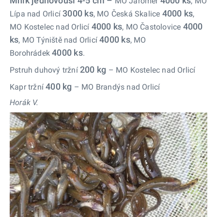
Mník jednovousí 4-5 cm –
4000 ks
MO Jaroměř
, MO
3000 ks
4000
ks
Lípa nad Orlicí
, MO Česká Skalice
,
4000 ks
4000
MO Kostelec nad Orlicí
, MO Častolovice
ks
4000 ks
, MO Týniště nad Orlicí
, MO
4000 ks
Borohrádek
.
200 kg
Pstruh duhový tržní
– MO Kostelec nad Orlicí
400 kg
Kapr tržní
– MO Brandýs nad Orlicí
Horák V.