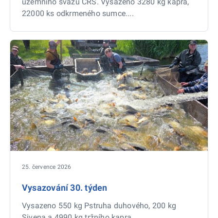
územního svazu ČRS. Vysazeno 3280 kg kapra,
22000 ks odkrmeného sumce....
25. července 2026
Vysazování 30. týden
Vysazeno 550 kg Pstruha duhového, 200 kg
Sivena a 4990 kg tržního kapra.