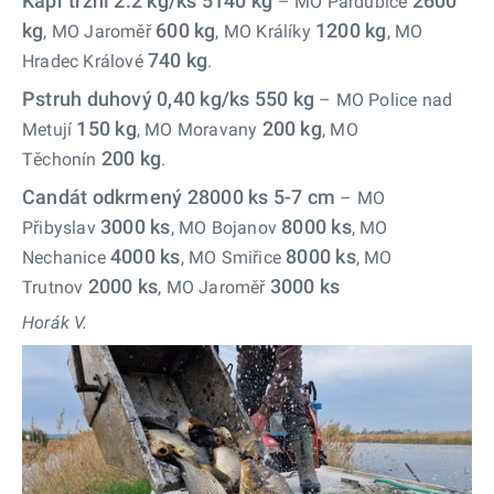
Kapr tržní 2.2 kg/ks 5140 kg
2600
– MO Pardubice
kg
600 kg
1200 kg
, MO Jaroměř
, MO Králíky
, MO
740 kg
Hradec Králové
.
Pstruh duhový 0,40 kg/ks 550 kg
– MO Police nad
150 kg
200 kg
Metují
, MO Moravany
, MO
200 kg
Těchonín
.
Candát odkrmený 28000 ks 5-7 cm
– MO
3000 ks
8000 ks
Přibyslav
, MO Bojanov
, MO
4000
ks
8000 ks
Nechanice
, MO Smiřice
, MO
2000 ks
3000 ks
Trutnov
, MO Jaroměř
Horák V.