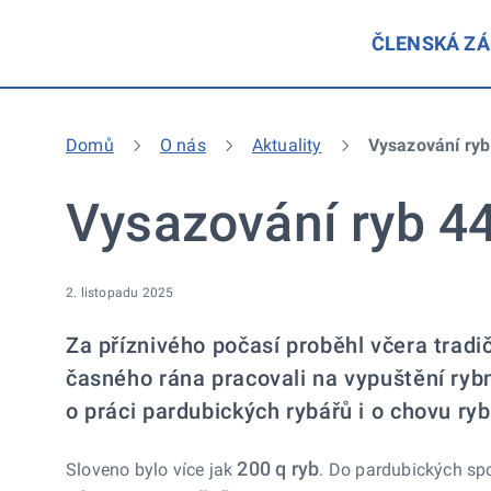
ČLENSKÁ Z
Domů
O nás
Aktuality
Vysazování ryb
Vysazování ryb 4
2. listopadu 2025
Za příznivého počasí proběhl včera tradi
časného rána pracovali na vypuštění rybn
o práci pardubických rybářů i o chovu ryb
200 q ryb
Sloveno bylo více jak
. Do pardubických sp