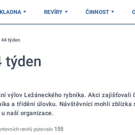
ÁKLADNA
REVÍRY
ČINNOST
 44 týden
4 týden
ční výlov Ležáneckého rybníka. Akci zajišťoval
íka a třídění úlovku. Návštěvníci mohli zblízka
 u naší organizace.
155
ortovních revírů putovalo