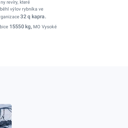
y revíry, které
běhl výlov rybníka ve
32 q kapra.
organizace
15550 kg,
bice
MO Vysoké