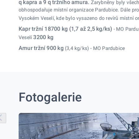
q kapra a 9 q tržního amura.
Zarybněny byly všechn
obhospodařuje místní organizace Pardubice. Dále pro
Vysokém Veselí, kde bylo vysazeno do revírů místní 
Kapr tržní 18700 kg (1,7 až 2,5 kg/ks)
- MO Pardu
3200 kg
Veselí
Amur tržní 900 kg
(3,4 kg/ks) - MO Pardubice
Fotogalerie