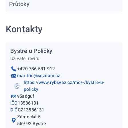
Průtoky
Kontakty
Bystré u Poličky
Uživatel revíru
+420 736 531 912
mar.fric@seznam.cz
https://www.rybsvaz.cz/mo/-/bystre-u-
policky
v5adguf
IČO
13586131
DIČ
CZ13586131
Zámecká 5
569 92 Bystré