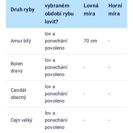
vybraném
Lovná
Horní
Druh ryby
období rybu
míra
míra
lovit?
lov a
Amur bílý
ponechání
70 cm
-
povoleno
lov a
Bolen
ponechání
-
-
dravý
povoleno
lov a
Candát
ponechání
-
-
obecný
povoleno
lov a
Cejn velký
ponechání
-
-
povoleno