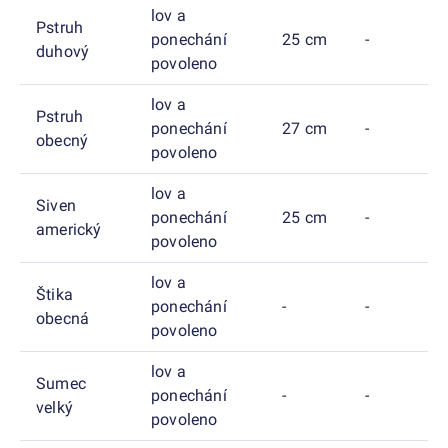
lov a
Pstruh
ponechání
25 cm
-
duhový
povoleno
lov a
Pstruh
ponechání
27 cm
-
obecný
povoleno
lov a
Siven
ponechání
25 cm
-
americký
povoleno
lov a
Štika
ponechání
-
-
obecná
povoleno
lov a
Sumec
ponechání
-
-
velký
povoleno