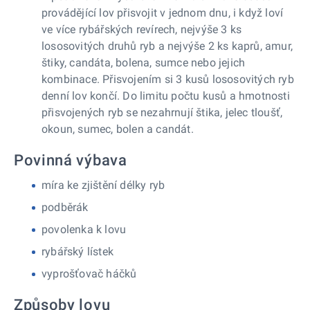
provádějící lov přisvojit v jednom dnu, i když loví
ve více rybářských revírech, nejvýše 3 ks
lososovitých druhů ryb a nejvýše 2 ks kaprů, amur,
štiky, candáta, bolena, sumce nebo jejich
kombinace. Přisvojením si 3 kusů lososovitých ryb
denní lov končí. Do limitu počtu kusů a hmotnosti
přisvojených ryb se nezahrnují štika, jelec tloušť,
okoun, sumec, bolen a candát.
Povinná výbava
míra ke zjištění délky ryb
podběrák
povolenka k lovu
rybářský lístek
vyprošťovač háčků
Způsoby lovu