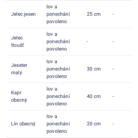
lov a
Jelec jesen
ponechání
25 cm
-
povoleno
lov a
Jelec
ponechání
-
-
tloušť
povoleno
lov a
Jeseter
ponechání
30 cm
-
malý
povoleno
lov a
Kapr
ponechání
40 cm
-
obecný
povoleno
lov a
Lín obecný
ponechání
20 cm
-
povoleno