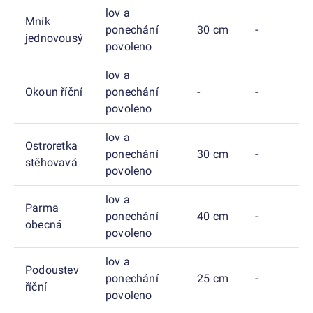
lov a
Mník
ponechání
30 cm
-
jednovousý
povoleno
lov a
Okoun říční
ponechání
-
-
povoleno
lov a
Ostroretka
ponechání
30 cm
-
stěhovavá
povoleno
lov a
Parma
ponechání
40 cm
-
obecná
povoleno
lov a
Podoustev
ponechání
25 cm
-
říční
povoleno