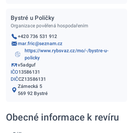
Bystré u Poličky
Organizace pověřená hospodařením
+420 736 531 912
mar.fric@seznam.cz
https://www.rybsvaz.cz/mo/-/bystre-u-
policky
v5adguf
IČO
13586131
DIČ
CZ13586131
Zámecká 5
569 92 Bystré
Obecné informace k revíru