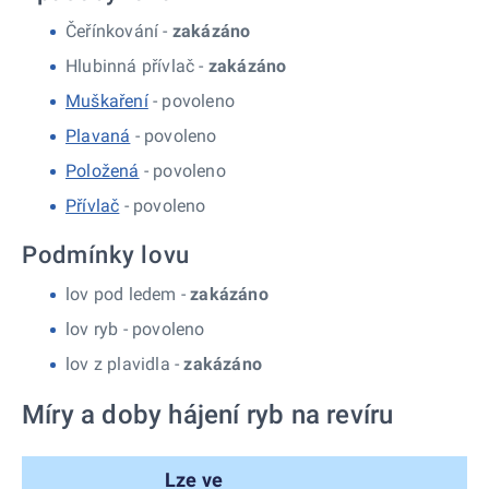
Čeřínkování -
zakázáno
Hlubinná přívlač -
zakázáno
Muškaření
- povoleno
Plavaná
- povoleno
Položená
- povoleno
Přívlač
- povoleno
Podmínky lovu
lov pod ledem -
zakázáno
lov ryb -
povoleno
lov z plavidla -
zakázáno
Míry a doby hájení ryb na revíru
Lze ve