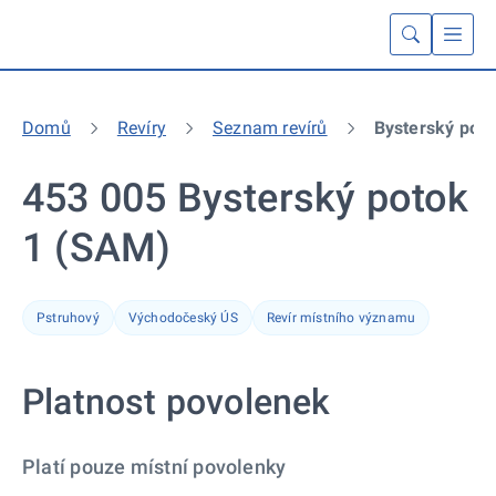
Domů
Revíry
Seznam revírů
Bysterský pot
453 005 Bysterský potok
1 (SAM)
Pstruhový
Východočeský ÚS
Revír místního významu
Platnost povolenek
Platí pouze místní povolenky